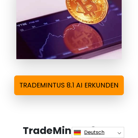
TRADEMINTUS 8.1 AI ERKUNDEN
TradeMintus 8.1 AI
Deutsch