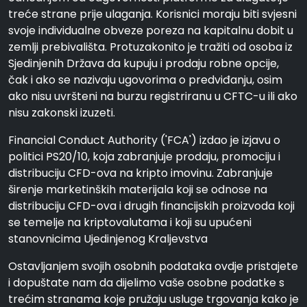
treće strane prije ulaganja. Korisnici moraju biti svjesni
svoje individualne obveze poreza na kapitalnu dobit u
zemlji prebivališta. Protuzakonito je tražiti od osoba iz
Sjedinjenih Država da kupuju i prodaju robne opcije,
čak i ako se nazivaju ugovorima o predviđanju, osim
ako nisu uvršteni na burzu registriranu u CFTC-u ili ako
nisu zakonski izuzeti.
Financial Conduct Authority ('FCA') izdao je izjavu o
politici PS20/10, koja zabranjuje prodaju, promociju i
distribuciju CFD-ova na kripto imovinu. Zabranjuje
širenje marketinških materijala koji se odnose na
distribuciju CFD-ova i drugih financijskih proizvoda koji
se temelje na kriptovalutama i koji su upućeni
stanovnicima Ujedinjenog Kraljevstva
Ostavljanjem svojih osobnih podataka ovdje pristajete
i dopuštate nam da dijelimo vaše osobne podatke s
trećim stranama koje pružaju usluge trgovanja kako je