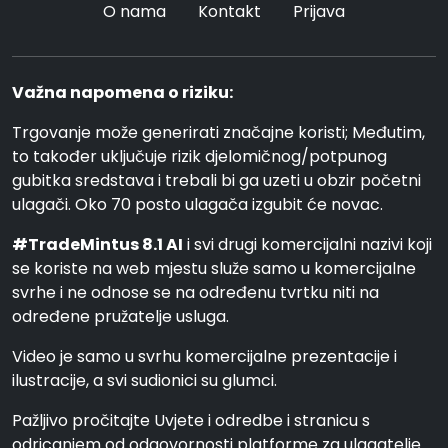
O nama
Kontakt
Prijava
Važna napomena o riziku:
Trgovanje može generirati značajne koristi; Međutim,
to također uključuje rizik djelomičnog/potpunog
gubitka sredstava i trebali bi ga uzeti u obzir početni
ulagači. Oko 70 posto ulagača izgubit će novac.
#TradeMintus 8.1 AI
i svi drugi komercijalni nazivi koji
se koriste na web mjestu služe samo u komercijalne
svrhe i ne odnose se na određenu tvrtku niti na
određene pružatelje usluga.
Video je samo u svrhu komercijalne prezentacije i
ilustracije, a svi sudionici su glumci.
Pažljivo pročitajte Uvjete i odredbe i stranicu s
odricanjem od odgovornosti platforme za ulagatelje