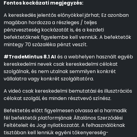
Fontos kockázati megjegyzés:
A kereskedés jelentős előnyökkel járhat; Ez azonban
magában hordozza a részleges / teljes
pénzveszteség kockázatát is, és a kezdeti
befektetőknek figyelembe kell venniük. A befektetők
mintegy 70 százaléka pénzt veszít.
#TradeMintus 8.1 AI
és a webhelyen használt egyéb
kereskedelmi nevek csak kereskedelmi célokat
szolgálnak, és nem utalnak semmilyen konkrét
vállalatra vagy konkrét szolgáltatóra.
A videó csak kereskedelmi bemutatási és illusztrációs
célokat szolgál, és minden résztvevő színész.
Befektetés előtt figyelmesen olvassa el a harmadik
fél befektetői platformjának Általános Szerződési
Feltételeit és Jogi nyilatkozatát. A felhasználóknak
tisztában kell lenniük egyéni tőkenyereség-