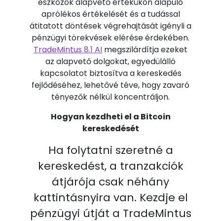
eszközök alapvető értékükön alapuló
aprólékos értékelését és a tudással
átitatott döntések végrehajtását igényli a
pénzügyi törekvések elérése érdekében.
TradeMintus 8.1 AI
megszilárdítja ezeket
az alapvető dolgokat, egyedülálló
kapcsolatot biztosítva a kereskedés
fejlődéséhez, lehetővé téve, hogy zavaró
tényezők nélkül koncentráljon.
Hogyan kezdheti el a Bitcoin
kereskedését
Ha folytatni szeretné a
kereskedést, a tranzakciók
átjárója csak néhány
kattintásnyira van. Kezdje el
pénzügyi útját a TradeMintus