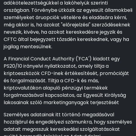
adókötelezettségükkel a lakóhelyük szerinti
országban. Törvénybe ütközik az egyesült államokbeli
személyeket áruopciók vételére és eladására kérni,
még akkor is, ha azokat "előrejelzési" szerződéseknek
nevezik, kivéve, ha azokat kereskedésre jegyzik és
CFTC által bejegyzett tőzsdén kereskednek, vagy ha
jogilag mentesülnek.
A Financial Conduct Authority ('FCA') kiadott egy
PS20/10 irányelvi nyilatkozatot, amely tiltja a
kriptoeszközök CFD-inek értékesítését, promócióját
és forgalmazását. Tiltja a CFD-k és más,
kriptovalutákon alapuló pénzügyi termékek
forgalmazásával kapcsolatos, az Egyesült Királyság
lakosainak szóló marketinganyagok terjesztését
Személyes adatainak itt történő megadásával
hozzájárul és engedélyezi számunkra, hogy személyes
adatait megosszuk kereskedési szolgáltatásokat