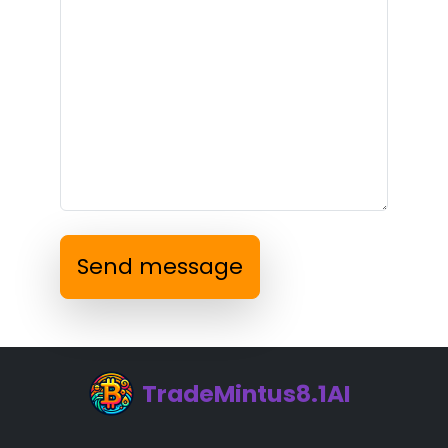
Send message
TradeMintus8.1AI